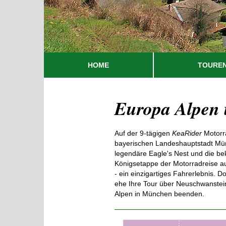
HOME
TOURE
Europa Alpen 
Auf der 9-tägigen
KeaRider
Motorra
bayerischen Landeshauptstadt Mün
legendäre Eagle's Nest und die b
Königsetappe der Motorradreise a
- ein einzigartiges Fahrerlebnis. 
ehe Ihre Tour über Neuschwanstein
Alpen in München beenden.