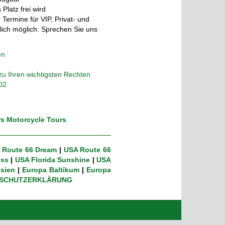
 Platz frei wird
 Termine für VIP, Privat- und
lich möglich. Sprechen Sie uns
en
zu Ihren wichtigsten Rechten
02
rs
Motorcycle Tours
 Route 66 Dream
|
USA Route 66
ess
|
USA Florida Sunshine
|
USA
sien
|
Europa Baltikum
|
Europa
SCHUTZERKLÄRUNG