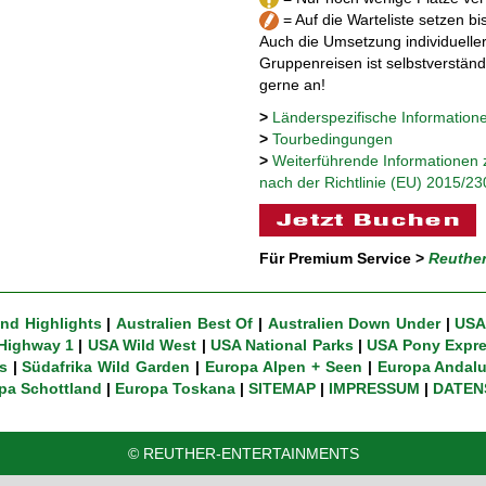
= Auf die Warteliste setzen bis
Auch die Umsetzung individueller
Gruppenreisen ist selbstverständ
gerne an!
>
Länderspezifische Information
>
Tourbedingungen
>
Weiterführende Informationen 
nach der Richtlinie (EU) 2015/23
Für Premium Service >
Reuthe
nd Highlights
|
Australien Best Of
|
Australien Down Under
|
USA
Highway 1
|
USA Wild West
|
USA National Parks
|
USA Pony Expr
s
|
Südafrika Wild Garden
|
Europa Alpen + Seen
|
Europa Andalu
pa Schottland
|
Europa Toskana
|
SITEMAP
|
IMPRESSUM
|
DATEN
© REUTHER-ENTERTAINMENTS