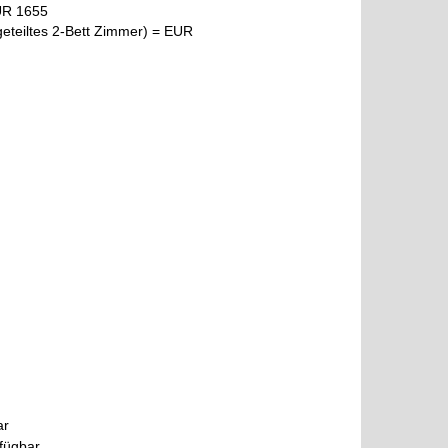
EUR 1655
geteiltes 2-Bett Zimmer) = EUR
ar
fügbar