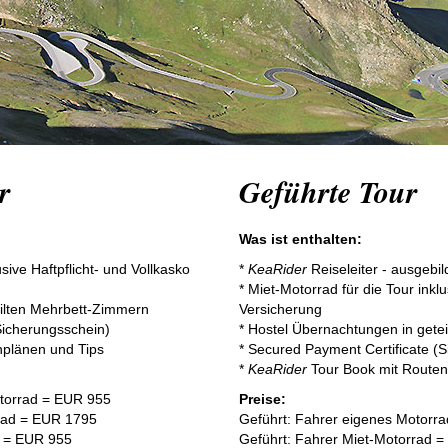
r
Geführte Tour
Was ist enthalten:
usive Haftpflicht- und Vollkasko
*
KeaRider
Reiseleiter - ausgebi
* Miet-Motorrad für die Tour inklu
eilten Mehrbett-Zimmern
Versicherung
Sicherungsschein)
* Hostel Übernachtungen in gete
nplänen und Tips
* Secured Payment Certificate (
*
KeaRider
Tour Book mit Routen
otorrad = EUR 955
Preise:
rrad = EUR 1795
Geführt: Fahrer eigenes Motorr
d = EUR 955
Geführt: Fahrer Miet-Motorrad 