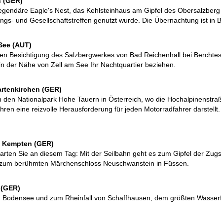
n (GER)
gendäre Eagle's Nest, das Kehlsteinhaus am Gipfel des Obersalzberg 
ngs- und Gesellschaftstreffen genutzt wurde. Die Übernachtung ist in
See (AUT)
iven Besichtigung des Salzbergwerkes von Bad Reichenhall bei Berchte
 der Nähe von Zell am See Ihr Nachtquartier beziehen.
artenkirchen (GER)
 in den Nationalpark Hohe Tauern in Österreich, wo die Hochalpinenstr
ren eine reizvolle Herausforderung für jeden Motorradfahrer darstellt
> Kempten (GER)
warten Sie an diesem Tag: Mit der Seilbahn geht es zum Gipfel der Zug
r zum berühmten Märchenschloss Neuschwanstein in Füssen.
 (GER)
n Bodensee und zum Rheinfall von Schaffhausen, dem größten Wasserfa