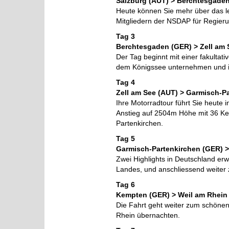
Salzburg (AUT) > Berchtesgade
Heute können Sie mehr über das le
Mitgliedern der NSDAP für Regieru
Tag 3
Berchtesgaden (GER) > Zell am 
Der Tag beginnt mit einer fakultat
dem Königssee unternehmen und in
Tag 4
Zell am See (AUT) > Garmisch-P
Ihre Motorradtour führt Sie heute
Anstieg auf 2504m Höhe mit 36 Keh
Partenkirchen.
Tag 5
Garmisch-Partenkirchen (GER) 
Zwei Highlights in Deutschland er
Landes, und anschliessend weite
Tag 6
Kempten (GER) > Weil am Rhein
Die Fahrt geht weiter zum schöne
Rhein übernachten.